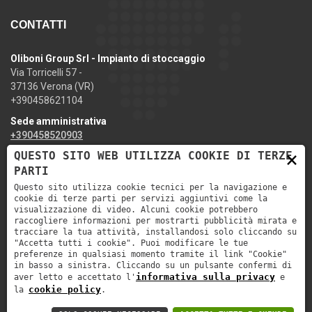
CONTATTI
Oliboni Group Srl - Impianto di stoccaggio
Via Torricelli 57 -
37136 Verona (VR)
+390458621104
Sede amministrativa
+390458520903
×
QUESTO SITO WEB UTILIZZA COOKIE DI TERZE
info@ediliziaoliboni.it
PARTI
Questo sito utilizza cookie tecnici per la navigazione e
cookie di terze parti per servizi aggiuntivi come la
visualizzazione di video. Alcuni cookie potrebbero
raccogliere informazioni per mostrarti pubblicità mirata e
tracciare la tua attività, installandosi solo cliccando su
"Accetta tutti i cookie". Puoi modificare le tue
preferenze in qualsiasi momento tramite il link "Cookie"
in basso a sinistra. Cliccando su un pulsante confermi di
informativa sulla privacy
aver letto e accettato l'
e
cookie policy
la
.
Oliboni Group S.R.L. | REA: 362642 | Cap.Sociale: 12000 € i.v. | P.IVA
Informativa sulla privacy
Cookie policy
03752780233 -
-
-