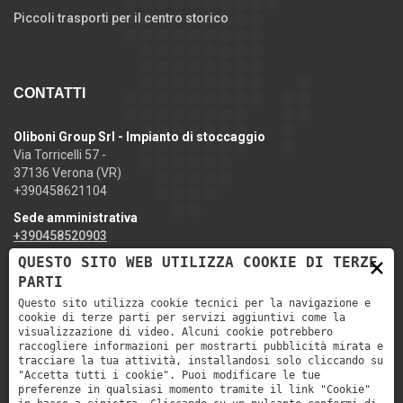
Piccoli trasporti per il centro storico
CONTATTI
Oliboni Group Srl - Impianto di stoccaggio
Via Torricelli 57 -
37136 Verona (VR)
+390458621104
Sede amministrativa
+390458520903
×
QUESTO SITO WEB UTILIZZA COOKIE DI TERZE
info@ediliziaoliboni.it
PARTI
Questo sito utilizza cookie tecnici per la navigazione e
cookie di terze parti per servizi aggiuntivi come la
visualizzazione di video. Alcuni cookie potrebbero
raccogliere informazioni per mostrarti pubblicità mirata e
tracciare la tua attività, installandosi solo cliccando su
"Accetta tutti i cookie". Puoi modificare le tue
preferenze in qualsiasi momento tramite il link "Cookie"